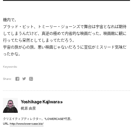
機内で。
ブラッド・ピット、トミーリー・ジョーンズで舞台は宇宙となれば期待
してしまうんだけど、真逆の極めて内省的な映画だった。映画館に観に
行ってたら呆然としてしまってただろう。
宇宙の旅が心の旅。悪い映画じゃないだろうに宣伝がミスリード気味だ
ったかな。
Keywords:
Share:
Yoshikage Kajiwara »
梶原 由景
クリエイティブディレクター。"LOWERCASE"代表。
URL:
http://www.lowercase.biz/