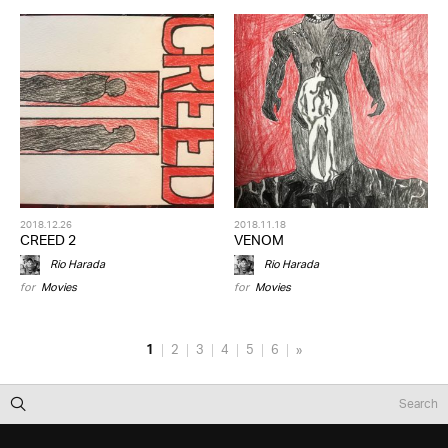
2018.12.26
2018.11.18
CREED 2
VENOM
Rio Harada
Rio Harada
for
Movies
for
Movies
1
2
3
4
5
6
»