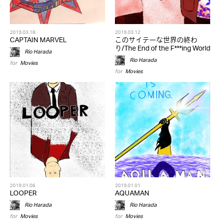
2019.03.18
2019.03.12
CAPTAIN MARVEL
このサイテーな世界の終わ
り/The End of the F***ing World
Rio Harada
Rio Harada
for
Movies
for
Movies
2019.01.06
2019.01.01
LOOPER
AQUAMAN
Rio Harada
Rio Harada
for
Movies
for
Movies