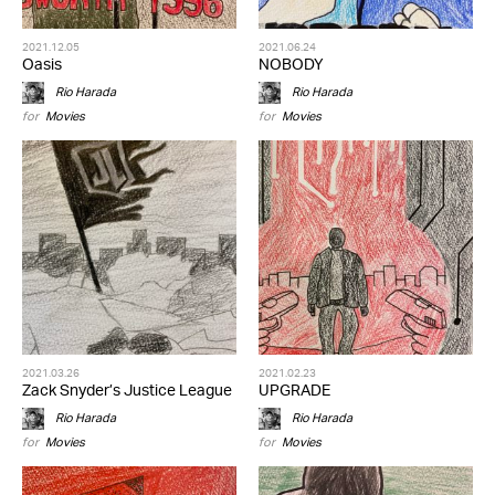
2021.12.05
2021.06.24
Oasis
NOBODY
Rio Harada
Rio Harada
for
Movies
for
Movies
2021.03.26
2021.02.23
Zack Snyder’s Justice League
UPGRADE
Rio Harada
Rio Harada
for
Movies
for
Movies