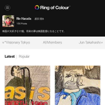
Rio Harada
原田 理央
156 Posts
映画が大好きな17歳。将来の夢は映画監督になることです。
« *Visionary Tokyo
All Members
Jun Takahashi »
Latest
Popular