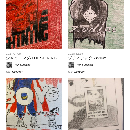
2021.01.09
2020.12.25
シャイニング/THE SHINING
ゾディアック/Zodiac
Rio Harada
Rio Harada
for
Movies
for
Movies