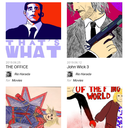
2019.06.25
2019.06.12
THE OFFICE
John Wick 3
Rio Harada
Rio Harada
for
Movies
for
Movies