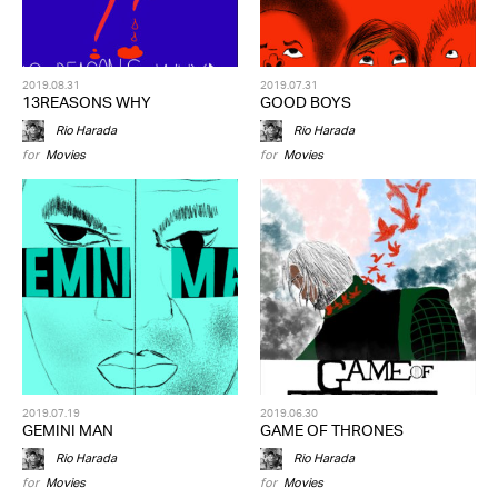
2019.08.31
2019.07.31
13REASONS WHY
GOOD BOYS
Rio Harada
Rio Harada
for
Movies
for
Movies
2019.07.19
2019.06.30
GEMINI MAN
GAME OF THRONES
Rio Harada
Rio Harada
for
Movies
for
Movies