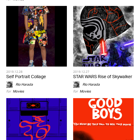
2019.12.28
2019.12.27
Self Portrait Collage
STAR WARS Rise of Skywalker
Rio Harada
Rio Harada
for
Movies
for
Movies