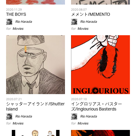
2020.11.29
2020.08.07
THE BOYS
メメント/MEMENTO
Rio Harada
Rio Harada
for
Movies
for
Movies
2020.07.21
2020.07.10
シャッターアイランド/Shutter
イングロリアス・バスター
Island
ズ/Inglourious Basterds
Rio Harada
Rio Harada
for
Movies
for
Movies