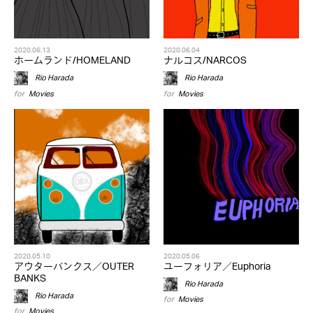
2020.06.13
2020.06.04
ホームランド/HOMELAND
ナルコス/NARCOS
Rio Harada
Rio Harada
for
Movies
for
Movies
2020.05.10
2020.05.06
アウターバンクス／OUTER
ユーフォリア／Euphoria
BANKS
Rio Harada
Rio Harada
for
Movies
for
Movies