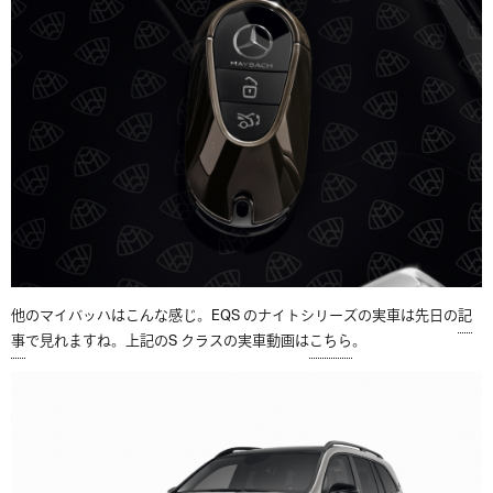
他のマイバッハはこんな感じ。EQS のナイトシリーズの実車は先日の
記
事
で見れますね。上記のS クラスの実車動画は
こちら
。