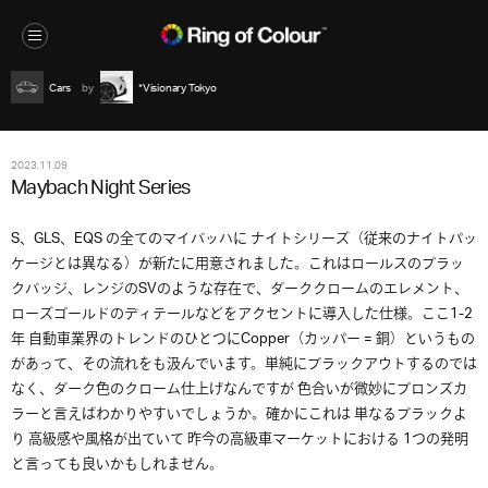
Cars
*Visionary Tokyo
2023.11.09
Maybach Night Series
S、GLS、EQS の全てのマイバッハに ナイトシリーズ（従来のナイトパッ
ケージとは異なる）が新たに用意されました。これはロールスのブラッ
クバッジ、レンジのSVのような存在で、ダーククロームのエレメント、
ローズゴールドのディテールなどをアクセントに導入した仕様。ここ1-2
年 自動車業界のトレンドのひとつにCopper（カッパー = 銅）というもの
があって、その流れをも汲んでいます。単純にブラックアウトするのでは
なく、ダーク色のクローム仕上げなんですが 色合いが微妙にブロンズカ
ラーと言えばわかりやすいでしょうか。確かにこれは 単なるブラックよ
り 高級感や風格が出ていて 昨今の高級車マーケットにおける 1つの発明
と言っても良いかもしれません。