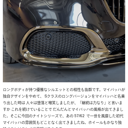
ロングボディが持つ優雅なシルエットとの相性も抜群です。マイバッハが
独自デザインをやめて、 Sクラスのロングバージョンをマイバッハと名乗
り出した時は 人々は堕落と嘲笑しましたが、「継続は力なり」と言いま
すか これを続けていることで だんだんとマイバッハの風格が出てきまし
た。そこに今回のナイトシリーズで、あの 57/62 で一世を風靡した初代
マイバッハの雰囲気もどことなく出てきましたね。ホイールもかなり独