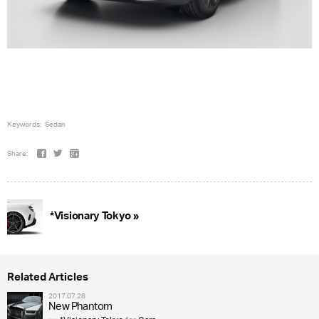
Keywords:
Sedan
Share:
*Visionary Tokyo »
Related Articles
2017.07.28
New Phantom