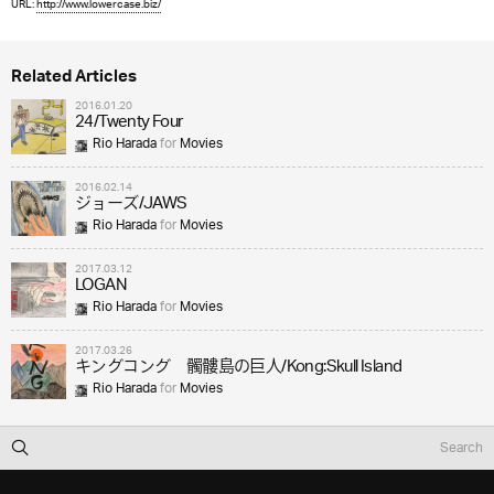
URL:
http://www.lowercase.biz/
Related Articles
2016.01.20
24/Twenty Four
Rio Harada
for
Movies
2016.02.14
ジョーズ/JAWS
Rio Harada
for
Movies
2017.03.12
LOGAN
Rio Harada
for
Movies
2017.03.26
キングコング 髑髏島の巨人/Kong:Skull Island
Rio Harada
for
Movies