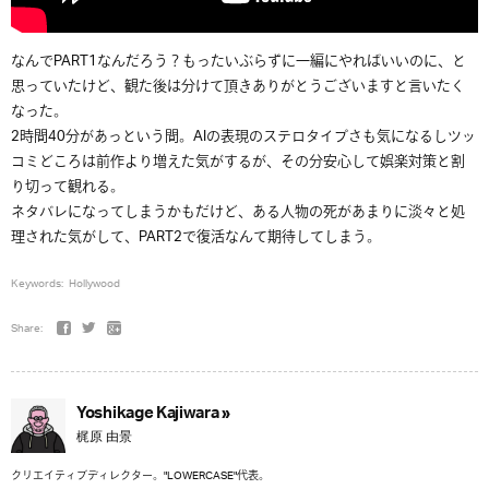
なんでPART1なんだろう？もったいぶらずに一編にやればいいのに、と
思っていたけど、観た後は分けて頂きありがとうございますと言いたく
なった。
2時間40分があっという間。AIの表現のステロタイプさも気になるしツッ
コミどころは前作より増えた気がするが、その分安心して娯楽対策と割
り切って観れる。
ネタバレになってしまうかもだけど、ある人物の死があまりに淡々と処
理された気がして、PART2で復活なんて期待してしまう。
Keywords:
Hollywood
Share:
Yoshikage Kajiwara »
梶原 由景
クリエイティブディレクター。"LOWERCASE"代表。