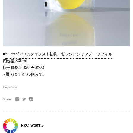
■
koichirôle（スタイリスト私物）ゼンシンシャンプー リフィル
内容量:300mL
販売価格:3,850 円(税込)
※購入はひとり5個まで。
Keywords:
Share:
RoC Staff »