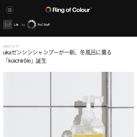
Life
RoC Staff
2022.12.17
ukaゼンシンシャンプーが一新、冬風呂に薫る
「koichirôle」誕生