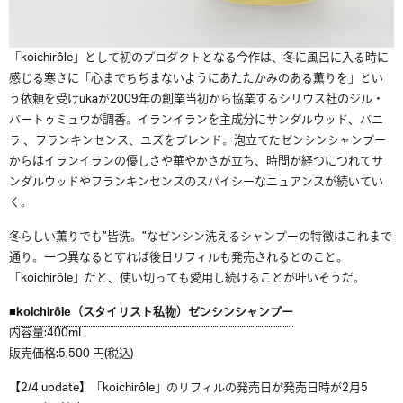
「koichirôle」として初のプロダクトとなる今作は、冬に風呂に入る時に
感じる寒さに「心までちぢまないようにあたたかみのある薫りを」とい
う依頼を受けukaが2009年の創業当初から協業するシリウス社のジル・
バートゥミュウが調香。イランイランを主成分にサンダルウッド、バニ
ラ 、フランキンセンス、ユズをブレンド。泡立てたゼンシンシャンプー
からはイランイランの優しさや華やかさが立ち、時間が経つにつれてサ
ンダルウッドやフランキンセンスのスパイシーなニュアンスが続いてい
く。
冬らしい薫りでも”皆洗。”なゼンシン洗えるシャンプーの特徴はこれまで
通り。一つ異なるとすれば後日リフィルも発売されるとのこと。
「koichirôle」だと、使い切っても愛用し続けることが叶いそうだ。
■
koichirôle（スタイリスト私物）ゼンシンシャンプー
内容量:400mL
販売価格:5,500 円(税込)
【2/4 update】「koichirôle」のリフィルの発売日が発売日時が2月5