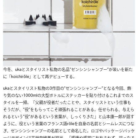
今冬、ukaとスタイリスト私物の名品”ゼンシンシャンプー”が装いを新た
に「koichirôle」として再デビューする。
ukaとスタイリスト私物の3作目の”ゼンシンシャンプー”となる今回、飾
り気のない1000mlの大型ボトルにステッカーを貼り付けるこれまでのス
タイルを一掃。「父親が役者だったことや、スタイリストという仕事も
そうだが、”役”をもらってこそ頑張れることがある。任せられる、与えら
れるという”役”があるという言葉が、しっくりきた」と山本康一郎が話す
ように、役という言葉のフランス語rôleを自身の名前とシームレスにつな
ぎ、ゼンシンシャンプーの名前として命名した。ロゴやパッケージパッケ