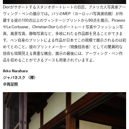
Diorがサポートするスタジオポートレートの巨匠、アメリカ人写真家アー
ヴィング・ペンの展示では
、
パリのMEP（ヨーロッパ写真美術館）が所
蔵する彼の100点以上のヴィンテージプリントから80点を展示。Picasso
やLe Corbusier、Christian Diorらのポートレート写真やファッション写
真、風景写真、静物写真など、多岐にわたる作品群を見ることができま
す。ペン自身のプリントによる作品が日本でこの規模で展示されるのは初
めてとのこと。彼のプリントメーカー（現像技術者）としての驚異的な
技術も垣間見える貴重な機会。展示の最後には、アーヴィング・ペン作
品を収めることができるブースも用意されていますよ。
Ikko Narahara
ジャパネスク 〈禅〉
＠両足院