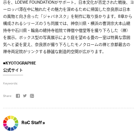
示を、LOEWE FOUNDATIONがサポート。日本文化が否定された戦後、ヨ
ーロッパ滞在中に触れたその魅力を深めるために帰国した奈良原は日本
の風物と向き合った「ジャパネスク」を制作に取り掛かります。8章から
構成されるシリーズのうち同展では、神奈川県・横浜の曹洞宗大本山總
持寺や石川県・輪島の總持寺祖院で禅僧や僧堂等を撮り下ろした〈禅〉
を展示。ボックス型の写真展示により庭を望める畳の一室は特異な雰囲
気へと姿を変え、奈良原が撮り下ろしたモノクロームの禅と京都最古の
禅寺両足院がリンクする静謐な創造的空間が広がります。
■KYOTOGRAPHIE
公式サイト
Keywords:
Share:
RoC Staff »