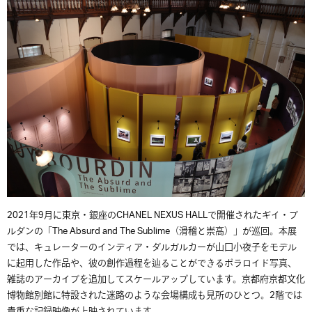
2021年9月に東京・銀座のCHANEL NEXUS HALLで開催されたギイ・ブ
ルダンの「The Absurd and The Sublime（滑稽と崇高）」が巡回。本展
では、キュレーターのインディア・ダルガルカーが山口小夜子をモデル
に起用した作品や、彼の創作過程を辿ることができるポラロイド写真、
雑誌のアーカイブを追加してスケールアップしています。京都府京都文化
博物館別館に特設された迷路のような会場構成も見所のひとつ。2階では
貴重な記録映像が上映されています。