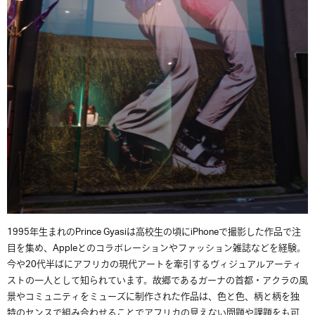
1995年生まれのPrince Gyasiは高校生の頃にiPhoneで撮影した作品で注
目を集め、Appleとのコラボレーションやファッション雑誌などを経験。
今や20代半ばにアフリカの現代アートを牽引するヴィジュアルアーティ
ストの一人として知られています。故郷であるガーナの首都・アクラの風
景やコミュニティをミューズに制作された作品は、色と色、柄と柄を独
特のセンスで組み合わせることでアフリカの見えない問題や課題をも可