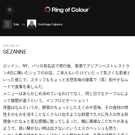
Eats
Yoshikage Kajiwara
2021.09.16
SÉZANNE
ロンドン、NY、パリの有名店で修行後、香港でアジアンベストレストラ
ン4位に輝いたシェフのお店。ご本人もいたけどいたって気さくな若者と
いった感じで、スタッフもちょっと天然気味の接客で（笑）和やかなム
ードで食事を楽しんだ。
メニューはあらかじめ決めているわけでなく、同じ日でもテーブルによ
って展開が違うという。インプロビゼーション！
序盤はなんというか、野菜のちょっとしたえぐみや苦味、その食材の特
性そのものを消すことなくさらけ出すような料理で久々に外人の作る料
理食べたなぁと変な感慨に耽ってしまった。鯖に異様なこだわりがある
ようで、良い鯖がない時は出さないというエスカベッシュも然り。