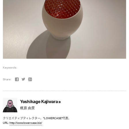
Keywords:
Share:
Yoshikage Kajiwara »
梶原 由景
クリエイティブディレクター。"LOWERCASE"代表。
URL:
http://www.lowercase.biz/