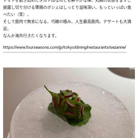
トマトを敷き詰めたタルトはなんとも鮮やかな味。丸鶏の状態をまずご
披露し切り分ける軍鶏のポシェはしっとり滋味深い。もっといっぱい食
べたい（笑）。
そして鹿肉で無言になる。巧緻の極み。人生最高鹿肉。デザートも大満
足。
なんか海外行きたくなります。
https://www.fourseasons.com/jp/tokyo/dining/restaurants/sezanne/