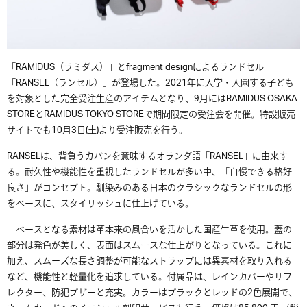
「
RAMIDUS
（ラミダス）」と
fragment designによる
ランドセル
「
RANSEL（
ランセル）
」が登場した。2021年に入学・
入園する子ども
を対象とした完全受注生産のアイテムとなり、9月には
RAMIDUS OSAKA
STOREと
RAMIDUS TOKYO STOREで期間限定の受注会を開催
。特設販売
サイトでも
10
月
3
日
(
土
)
より受注販売を行う。
RANSELは、背負うカバンを意味するオランダ語「
RANSEL
」に由来す
る。耐久性や機能性を重視したランドセルが多い中、「自慢できる格好
良さ」がコンセプト。馴染みのある日本のクラシックなランドセルの形
をベースに、スタイリッシュに仕上げている。
ベースとなる素材は革本来の風合いを活かした国産牛革を使用。蓋の
部分は発色が美しく、表面はスムースな仕上がりとなっている。これに
加え、スムーズな長さ調整が可能なストラップには異素材を取り入れる
など、機能性と軽量化を追求している。付属品は、レインカバーや
リフ
レクター、防犯ブザーと充実。
カラーはブラックとレッドの
2
色展開で、