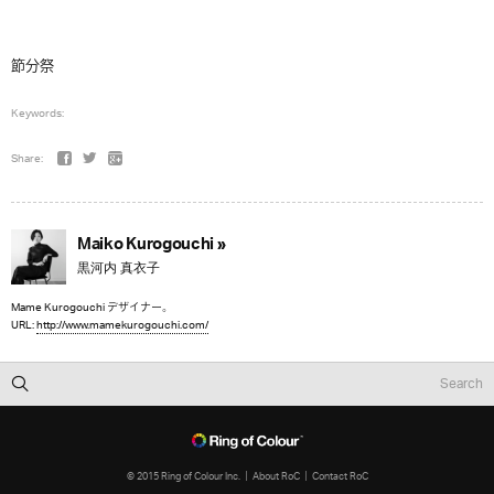
節分祭
Keywords:
Share:
Maiko Kurogouchi »
黒河内 真衣子
Mame Kurogouchi デザイナー。
URL:
http://www.mamekurogouchi.com/
© 2015 Ring of Colour Inc.
About RoC
Contact RoC