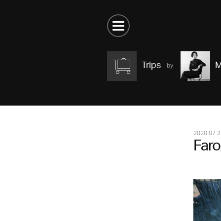
Trips
M
2020.07.2
Faro