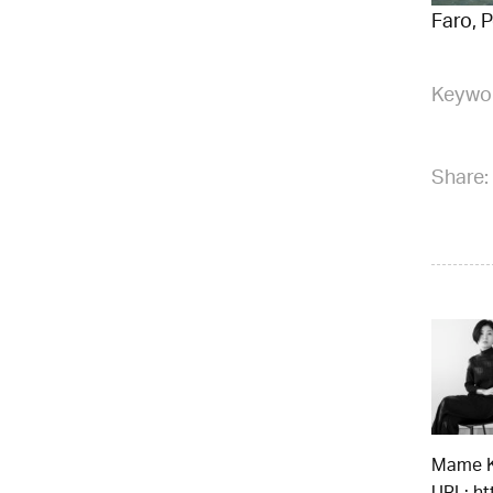
Faro, 
Keywo
Share:
Mame 