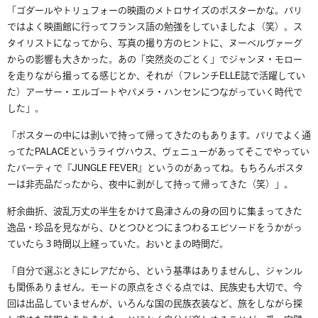
「ゴダールやトリュフォーの映画のメトロサイズのポスターかな。パリ
ではよく映画館に行ってフランス語の勉強をしていましたよ（笑）。ス
タイリストになってから、写真の撮り方のヒントに、ヌーベルヴァーグ
からの影響も大きかった。あの「突然炎のごとく」でジャンヌ・モロー
を走りながら撮ってる感じとか、それが（フレンチELLE誌で活躍してい
た）アーサー・エルゴートやパメラ・ハンセンにつながっていく時代で
した」。
「ポスターの中には剥いで持って帰ってきたのもあります。パリでよく通
ってたPALACEというライヴハウス、ヴェニューがあってそこでやってい
たパーティで『JUNGLE FEVER』というのがあってね。もちろんポスタ
ーは非売品だったから、夜中に剥がして持って帰ってきた（笑）」。
紆余曲折、波乱万丈の半生をかけて島津さんの身の回りに集まってきた
逸品・珍品を見ながら、ひとつひとつにまつわるエピソードをうかがっ
ていたら３時間以上経っていた。おいとまの時間だ。
「自分で選ぶときにレアだから、という基準はありませんし、ジャンル
も関係ありません。モードの原点をさぐる点では、民族史も大切で、今
回は出品していませんが、いろんな国の民族衣装など、旅をしながら探