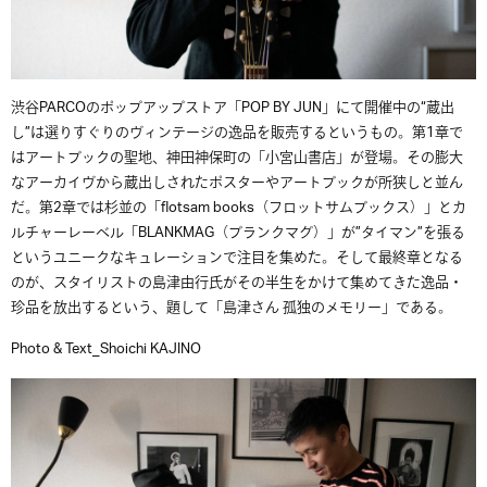
渋谷PARCOのポップアップストア「POP BY JUN」にて開催中の“蔵出
し”は選りすぐりのヴィンテージの逸品を販売するというもの。第1章で
はアートブックの聖地、神田神保町の「小宮山書店」が登場。その膨大
なアーカイヴから蔵出しされたポスターやアートブックが所狭しと並ん
だ。第2章では杉並の「flotsam books（フロットサムブックス）」とカ
ルチャーレーベル「BLANKMAG（ブランクマグ）」が”タイマン”を張る
というユニークなキュレーションで注目を集めた。そして最終章となる
のが、スタイリストの島津由行氏がその半生をかけて集めてきた逸品・
珍品を放出するという、題して「島津さん 孤独のメモリー」である。
Photo & Text_Shoichi KAJINO