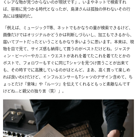
くレアな物が見つからないのが現状です」。いまやネットで検索すれ
ば、容易に見つかる時代となったが、
島津さんは孤独の伴わないその行
為には懐疑的だ。
「例えば、ミュージックT等、ネットでもかなりの量が検索できるけど、
画像だけではオリジナルかどうかは判断しづらいし、加工もできるから、
届いてブートだったということもかなり多いように思います。本来は、現
物を目で見て、サイズ感も納得して買うのがベストだけどね。ジャステ
ィン・ビーバーやカニエ・ウエストがあれを着てたこれを着てたとかの
ポストで、フォロワーもすぐに同じTシャツを見つけ買うことが出来て
も、その時すでに高騰しているのがほとんど。まあ、高く買って楽しめ
れば良いわけだけど、インフルエンサーもTシャツのデザイン含めて、ち
ょっとだけ『意味』や『ルーツ』を伝えてくれるともっと素敵なんです
けどね…と親父の独り言（笑）」。