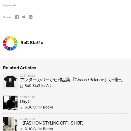
Keywords:
Share:
RoC Staff »
Related Articles
2017.10.12
アンダーカバーから作品集「Chaos / Balance」が刊行。
RoC Staff
for
Art
2020.01.10
Day 5
S.U.C.C.
for
Books
2020.01.30
【FASHION STYLING OFF – SHOT】
S.U.C.C.
for
Books