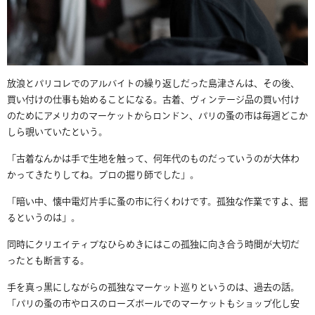
放浪とパリコレでのアルバイトの繰り返しだった島津さんは、その後、
買い付けの仕事も始めることになる。古着、ヴィンテージ品の買い付け
のためにアメリカのマーケットからロンドン、パリの蚤の市は毎週どこか
しら覗いていたという。
「古着なんかは手で生地を触って、何年代のものだっていうのが大体わ
かってきたりしてね。プロの掘り師でした」。
「暗い中、懐中電灯片手に蚤の市に行くわけです。孤独な作業ですよ、掘
るというのは」。
同時にクリエイティブなひらめきにはこの孤独に向き合う時間が大切だ
ったとも断言する。
手を真っ黒にしながらの孤独なマーケット巡りというのは、
過去の話。
「
パリの蚤の市やロスのローズボールでのマーケットもショップ化し
安