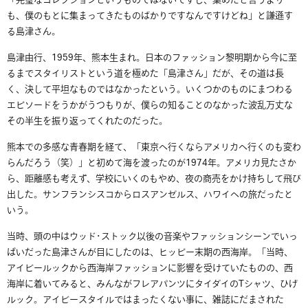
「完璧なコレクションというものではないですし、集めたと言うより
も、僕のもとに集まってきたものばかりですなんですけどね」と謙遜す
る島津さん。
島津由行、1959年、熊本生まれ。日本のファッション黎明期から今に至
るまでスタイリストという道を極めた「島津さん」だが、その道は長
く、決して平坦なものではなかったという。いくつかのものにまつわる
エピソードをうかがうつもりが、僕らの知ることのなかった波乱万丈な
その半生を振り返ってくれたのだった。
熊本での多感な青春期を経て、「東京へ行くならアメリカへ行くのも変わ
らんだろう（笑）」と初めて海を渡ったのが1974年。アメリカ見たさか
ら、距離感も考えず、学校にいくのもやめ、夜の商売をかけ持ちして飛び
出した。サンフランシスコからロスアンゼルス、ハワイへの旅だったと
いう。
当時、頭の中はウッド･ストック以後の音楽やファッションシーンでいっ
ぱいだった島津さんが目にしたのは、ヒッピー末期の西海岸。「当時、
アイビールックから西海岸ファッションに影響を受けていたものの、西
海岸に着いてみると、みんながフレアパンツにタイダイのTシャツ、ひげ
ルック。アイビースタイルではまったくない事に、雑誌にだまされた