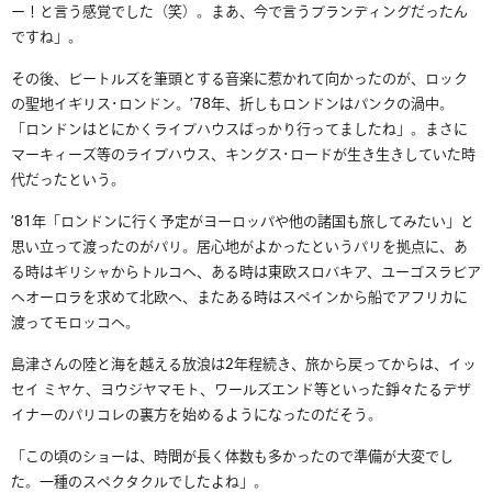
ー！と言う感覚でした（笑）。まあ、今で言うブランディングだったん
ですね」。
その後、ビートルズを筆頭とする音楽に惹かれて向かったのが、ロック
の聖地イギリス･ロンドン。’78年、折しもロンドンはパンクの渦中。
「ロンドンはとにかくライブハウスばっかり行ってましたね」。まさに
マーキィーズ等のライブハウス、キングス･ロードが生き生きしていた時
代だったという。
’81年「ロンドンに行く予定がヨーロッパや他の諸国も旅してみたい」と
思い立って渡ったのがパリ。居心地がよかったというパリを拠点に、あ
る時はギリシャからトルコへ、ある時は東欧スロバキア、ユーゴスラビア
へオーロラを求めて北欧へ、またある時はスペインから船でアフリカに
渡ってモロッコへ。
島津さんの陸と海を越える放浪は2年程続き、旅から戻ってからは、イッ
セイ ミヤケ、ヨウジヤマモト、ワールズエンド等といった錚々たるデザ
イナーのパリコレの裏方を始めるようになったのだそう。
「この頃のショーは、時間が長く体数も多かったので準備が大変でし
た。一種のスペクタクルでしたよね」。