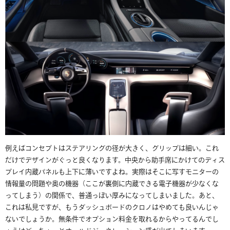
例えばコンセプトはステアリングの径が大きく、グリップは細い。これ
だけでデザインがぐっと良くなります。中央から助手席にかけてのディス
プレイ内蔵パネルも上下に薄いですよね。実際はそこに写すモニターの
情報量の問題や奥の機器（ここが裏側に内蔵できる電子機器が少なくな
ってしまう）の関係で、普通っぽい厚みになってしまいました。あと、
これは私見ですが、もうダッシュボードのクロノはやめても良いんじゃ
ないでしょうか。無条件でオプション料金を取れるからやってるんでし