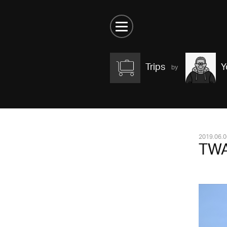
Trips
Y
2019.06.0
TWA