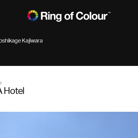
oshikage Kajiwara
6
 Hotel