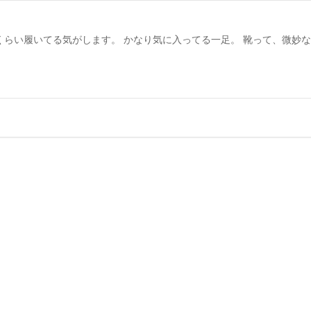
う一年くらい履いてる気がします。 かなり気に入ってる一足。 靴って、微