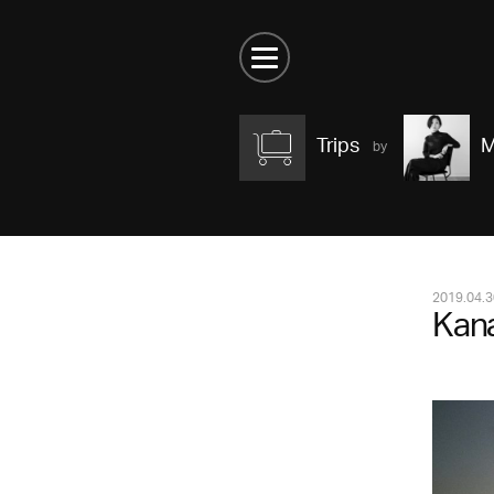
Trips
M
2019.04.3
Kana