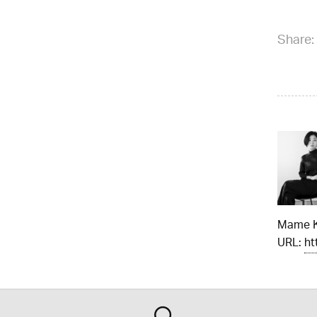
Share:
Mame 
URL:
ht