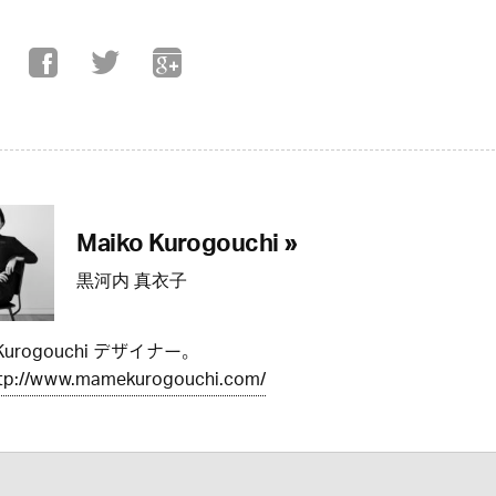
Maiko Kurogouchi »
黒河内 真衣子
Kurogouchi デザイナー。
tp://www.mamekurogouchi.com/