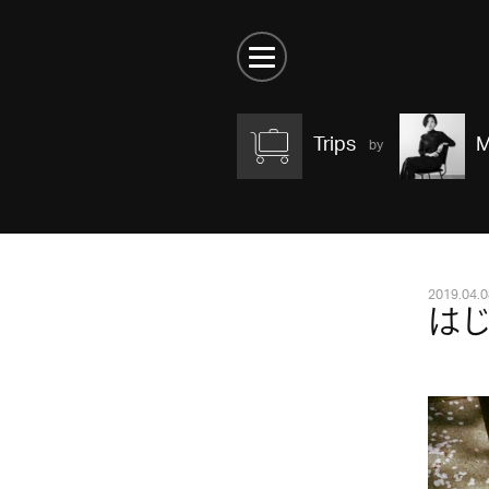
Trips
M
2019.04.0
は