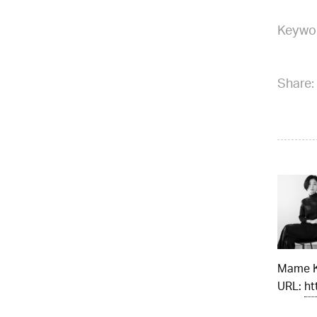
Keywo
Share:
Mame 
URL:
ht