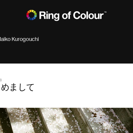
aiko Kurogouchi
8
じめまして