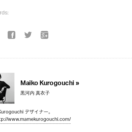
rds:
Maiko Kurogouchi »
黒河内 真衣子
Kurogouchi デザイナー。
tp://www.mamekurogouchi.com/