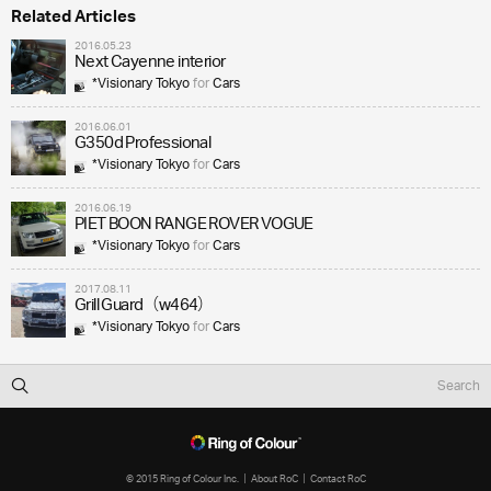
Related Articles
2016.05.23
Next Cayenne interior
*Visionary Tokyo
for
Cars
2016.06.01
G350d Professional
*Visionary Tokyo
for
Cars
2016.06.19
PIET BOON RANGE ROVER VOGUE
*Visionary Tokyo
for
Cars
2017.08.11
Grill Guard（w464）
*Visionary Tokyo
for
Cars
© 2015 Ring of Colour Inc.
About RoC
Contact RoC