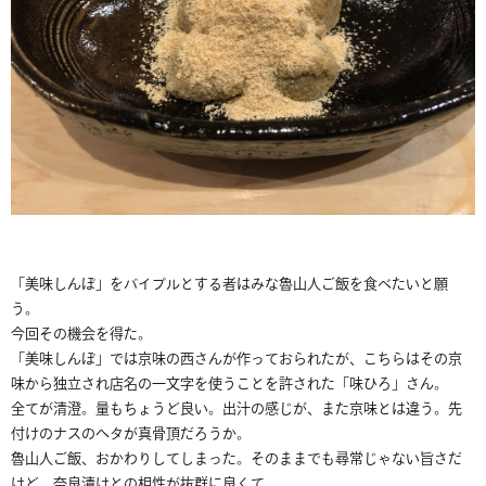
「美味しんぼ」をバイブルとする者はみな魯山人ご飯を食べたいと願
う。
今回その機会を得た。
「美味しんぼ」では京味の西さんが作っておられたが、こちらはその京
味から独立され店名の一文字を使うことを許された「味ひろ」さん。
全てが清澄。量もちょうど良い。出汁の感じが、また京味とは違う。先
付けのナスのヘタが真骨頂だろうか。
魯山人ご飯、おかわりしてしまった。そのままでも尋常じゃない旨さだ
けど、奈良漬けとの相性が抜群に良くて、、。