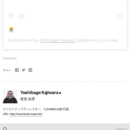
A post shared by
Yoshikage Kajiwara
(@kajiwara_lc) on
Aug 19, 2018 at 7:05am PDT
Keywords:
Share:
Yoshikage Kajiwara »
梶原 由景
クリエイティブディレクター。"LOWERCASE"代表。
URL:
http://www.lowercase.biz/