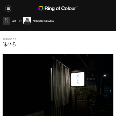
Eats
Yoshikage Kajiwara
2018.08.23
味ひろ