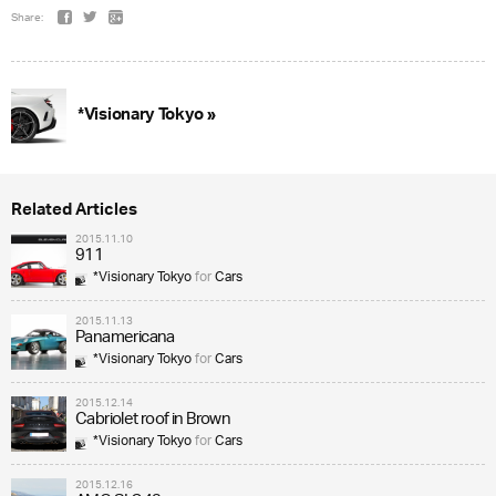
Share:
*Visionary Tokyo »
Related Articles
2015.11.10
911
*Visionary Tokyo
for
Cars
2015.11.13
Panamericana
*Visionary Tokyo
for
Cars
2015.12.14
Cabriolet roof in Brown
*Visionary Tokyo
for
Cars
2015.12.16