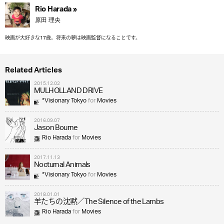
Rio Harada »
原田 理央
映画が大好きな17歳。将来の夢は映画監督になることです。
Related Articles
2015.12.02
MULHOLLAND DRIVE
*Visionary Tokyo
for
Movies
2016.09.07
Jason Bourne
Rio Harada
for
Movies
2017.11.13
Nocturnal Animals
*Visionary Tokyo
for
Movies
2018.01.01
羊たちの沈黙／The Silence of the Lambs
Rio Harada
for
Movies