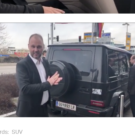
rds:
SUV