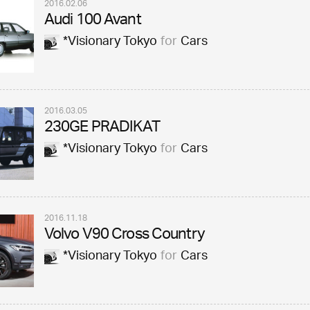
2016.02.06
Audi 100 Avant
*Visionary Tokyo
for
Cars
2016.03.05
230GE PRADIKAT
*Visionary Tokyo
for
Cars
2016.11.18
Volvo V90 Cross Country
*Visionary Tokyo
for
Cars