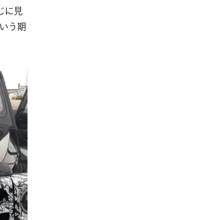
じに見
という期