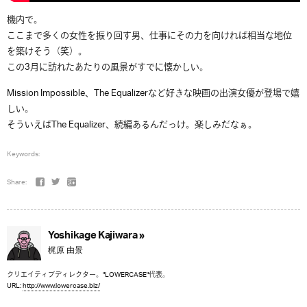
機内で。
ここまで多くの女性を振り回す男、仕事にその力を向ければ相当な地位
を築けそう（笑）。
この3月に訪れたあたりの風景がすでに懐かしい。
Mission Impossible、The Equalizerなど好きな映画の出演女優が登場で嬉
しい。
そういえばThe Equalizer、続編あるんだっけ。楽しみだなぁ。
Keywords:
Share:
Yoshikage Kajiwara »
梶原 由景
クリエイティブディレクター。"LOWERCASE"代表。
URL:
http://www.lowercase.biz/