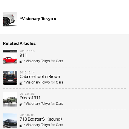
*Visionary Tokyo »
Related Articles
2015.11.10
911
*Visionary Tokyo
for
Cars
2015.12.14
Cabriolet roof in Brown
*Visionary Tokyo
for
Cars
2016.01.08
Price of 911
*Visionary Tokyo
for
Cars
2016.02.05
718 Boxster S（sound）
*Visionary Tokyo
for
Cars