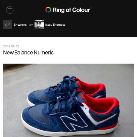
Sneakers
Issey Enomoto
2016.06.12
New Balance Numeric