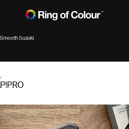
Smooth Suzuki
9
P!PRO