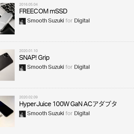
2016.05.04
FREECOM mSSD
Smooth Suzuki
for
Digital
2020.01.10
SNAP! Grip
Smooth Suzuki
for
Digital
2020.02.09
HyperJuice 100W GaN ACアダプタ
Smooth Suzuki
for
Digital