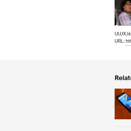
UI,UX,
URL:
ht
Relat