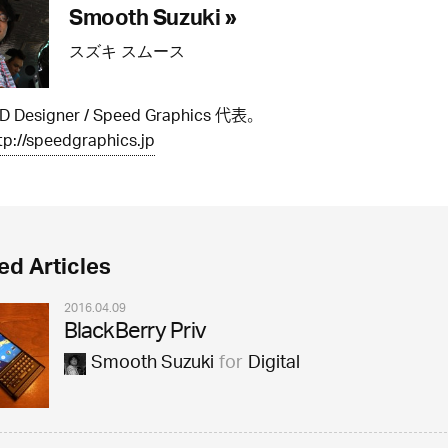
Smooth Suzuki »
スズキ スムース
IxD Designer / Speed Graphics 代表。
tp://speedgraphics.jp
ed Articles
2016.04.09
BlackBerry Priv
Smooth Suzuki
for
Digital