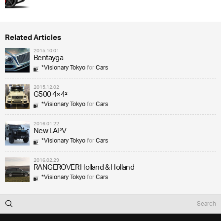
Related Articles
2015.10.01
Bentayga
*Visionary Tokyo
for
Cars
2015.12.02
G500 4×4²
*Visionary Tokyo
for
Cars
2016.01.22
New LAPV
*Visionary Tokyo
for
Cars
2016.02.29
RANGEROVER Holland & Holland
*Visionary Tokyo
for
Cars