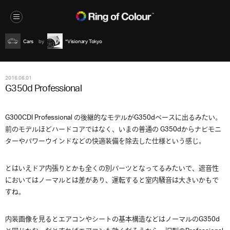
Cars
*Visionary Tokyo
2016.06.01
G350d Professional
G300CDI Professional の後継的なモデルがG350dベースに出るみたい。
前のモデルほどハードコアではなく、いまの普通の G350dからナビモニ
ターやパワーウインドなどの快適装備を除去した仕様という感じ。
とはいえドア内張りとかも全くの別パーツとなってるみたいで、遮音性
においてはノーマルとは差があり、運転すると室内騒音は大きいかもで
すね。
内装画像を見るとエアコンやシートの基本構造などはノーマルのG350d