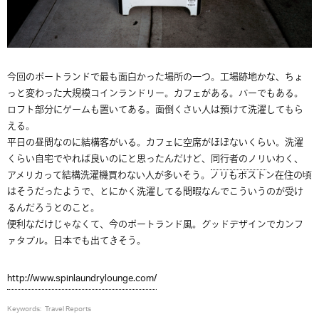
今回のポートランドで最も面白かった場所の一つ。工場跡地かな、ちょ
っと変わった大規模コインランドリー。カフェがある。バーでもある。
ロフト部分にゲームも置いてある。面倒くさい人は預けて洗濯してもら
える。
平日の昼間なのに結構客がいる。カフェに空席がほぼないくらい。洗濯
くらい自宅でやれば良いのにと思ったんだけど、
同行者のノリ
いわく、
アメリカって結構洗濯機買わない人が多いそう。ノリもボストン在住の頃
はそうだったようで、とにかく洗濯してる間暇なんでこういうのが受け
るんだろうとのこと。
便利なだけじゃなくて、今のポートランド風。グッドデザインでカンフ
ァタブル。日本でも出てきそう。
http://www.spinlaundrylounge.com/
Keywords:
Travel Reports