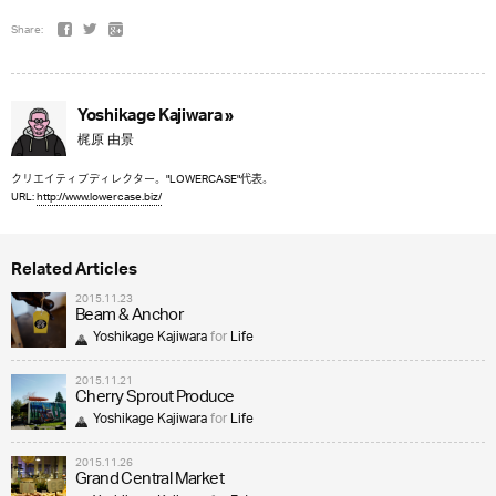
Share:
Yoshikage Kajiwara »
梶原 由景
クリエイティブディレクター。"LOWERCASE"代表。
URL:
http://www.lowercase.biz/
Related Articles
2015.11.23
Beam & Anchor
Yoshikage Kajiwara
for
Life
2015.11.21
Cherry Sprout Produce
Yoshikage Kajiwara
for
Life
2015.11.26
Grand Central Market