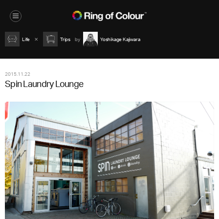
Life
Trips
Yoshikage Kajiwara
2015.11.22
Spin Laundry Lounge