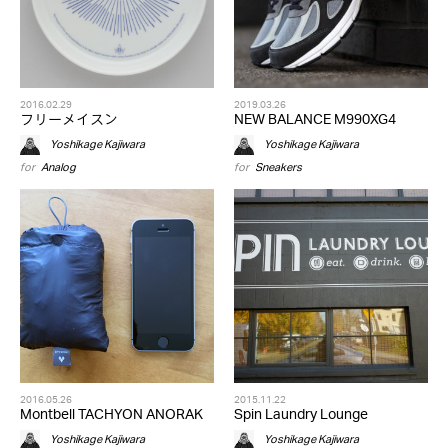
2016.02.29
2019.03.26
フリーメイスン
NEW BALANCE M990XG4
Yoshikage Kajiwara
Yoshikage Kajiwara
for
Analog
for
Sneakers
2016.05.26
2015.11.22
Montbell TACHYON ANORAK
Spin Laundry Lounge
Yoshikage Kajiwara
Yoshikage Kajiwara