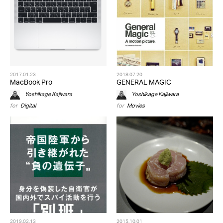
2017.01.23
2018.07.20
MacBook Pro
GENERAL MAGIC
Yoshikage Kajiwara
Yoshikage Kajiwara
for
Digital
for
Movies
2019.02.13
2015.10.01