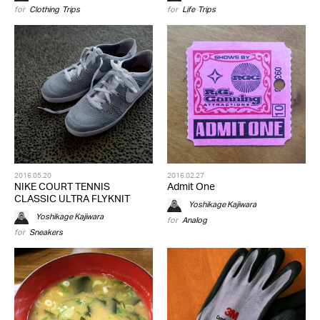
for
Clothing
,
Trips
for
Life
,
Trips
2016.05.20
2016.02.27
NIKE COURT TENNIS
Admit One
CLASSIC ULTRA FLYKNIT
Yoshikage Kajiwara
Yoshikage Kajiwara
for
Analog
for
Sneakers