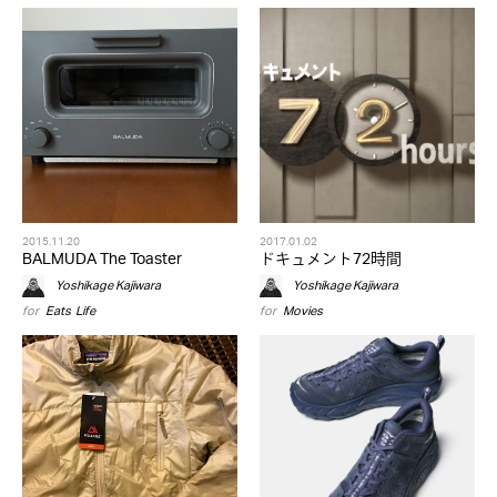
2015.11.20
2017.01.02
BALMUDA The Toaster
ドキュメント72時間
Yoshikage Kajiwara
Yoshikage Kajiwara
for
Eats
,
Life
for
Movies