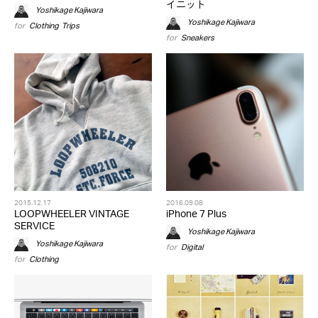
イニット
Yoshikage Kajiwara
Yoshikage Kajiwara
for
Clothing
,
Trips
for
Sneakers
2015.12.17
2016.09.08
LOOPWHEELER VINTAGE
iPhone 7 Plus
SERVICE
Yoshikage Kajiwara
Yoshikage Kajiwara
for
Digital
for
Clothing