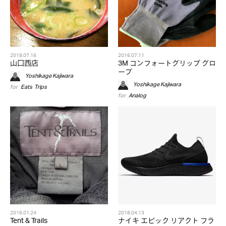
2018.07.16
2016.07.11
山口西店
3M コンフォートグリップ グロ
ーブ
Yoshikage Kajiwara
Yoshikage Kajiwara
for
Eats
,
Trips
for
Analog
2016.01.24
2018.04.13
Tent & Trails
ナイキ エピック リアクト フラ