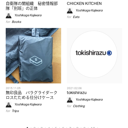
自衛隊の闇組織 秘密情報部
CHICKEN KITCHEN
隊「別班」の正体
Yoshikage Kajiwara
Yoshikage Kajiwara
for
Eats
for
Books
2015.11.05
2021.02.06
無印良品 パラグライダーク
tokishirazu
ロスたためる仕分けケース
Yoshikage Kajiwara
Yoshikage Kajiwara
for
Clothing
for
Trips