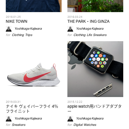
2016.01.25
2016.03.24
NIKE TOWN
THE PARK・ING GINZA
Yoshikage Kajiwara
Yoshikage Kajiwara
for
Clothing
,
Trips
for
Clothing
,
Life
,
Sneakers
2019.03.31
2015.12.22
ナイキ ヴェイパーフライ 4％
apple watch用バンドアダプタ
フライニット
ー
Yoshikage Kajiwara
Yoshikage Kajiwara
for
Sneakers
for
Digital
,
Watches