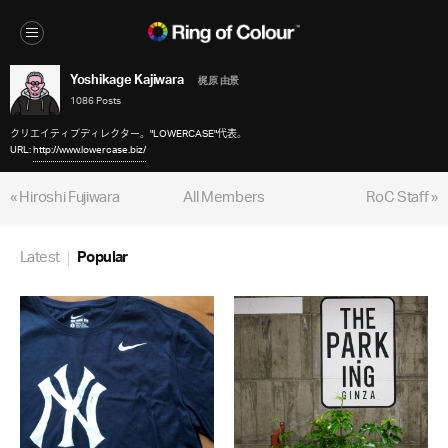
Yoshikage Kajiwara
梶原 由景
1086 Posts
クリエイティブディレクター。"LOWERCASE"代表。
URL:
http://www.lowercase.biz/
« Hiroshi Fujiwara
All Members
RoC Staff »
Latest
Popular