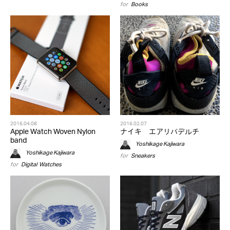
for
Books
2016.04.08
2016.02.07
Apple Watch Woven Nylon
ナイキ エアリバデルチ
band
Yoshikage Kajiwara
Yoshikage Kajiwara
for
Sneakers
for
Digital
,
Watches