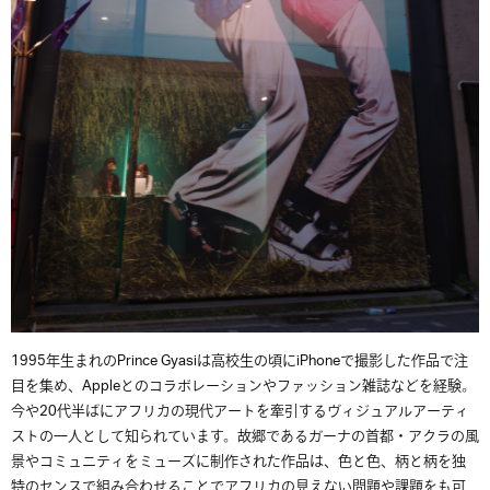
1995年生まれのPrince Gyasiは高校生の頃にiPhoneで撮影した作品で注
目を集め、Appleとのコラボレーションやファッション雑誌などを経験。
今や20代半ばにアフリカの現代アートを牽引するヴィジュアルアーティ
ストの一人として知られています。故郷であるガーナの首都・アクラの風
景やコミュニティをミューズに制作された作品は、色と色、柄と柄を独
特のセンスで組み合わせることでアフリカの見えない問題や課題をも可