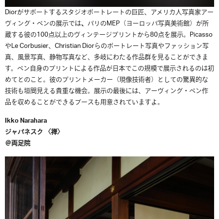
Diorがサポートするスタジオポートレートの巨匠、アメリカ人写真家アー
ヴィング・ペンの展示では
、
パリのMEP（ヨーロッパ写真美術館）が所
蔵する彼の100点以上のヴィンテージプリントから80点を展示。Picasso
やLe Corbusier、Christian Diorらのポートレート写真やファッション写
真、風景写真、静物写真など、多岐にわたる作品群を見ることができま
す。ペン自身のプリントによる作品が日本でこの規模で展示されるのは初
めてとのこと。彼のプリントメーカー（現像技術者）としての驚異的な
技術も垣間見える貴重な機会。展示の最後には、アーヴィング・ペン作
品を収めることができるブースも用意されていますよ。
Ikko Narahara
ジャパネスク 〈禅〉
＠両足院