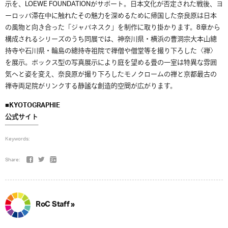
示を、LOEWE FOUNDATIONがサポート。日本文化が否定された戦後、ヨ
ーロッパ滞在中に触れたその魅力を深めるために帰国した奈良原は日本
の風物と向き合った「ジャパネスク」を制作に取り掛かります。8章から
構成されるシリーズのうち同展では、神奈川県・横浜の曹洞宗大本山總
持寺や石川県・輪島の總持寺祖院で禅僧や僧堂等を撮り下ろした〈禅〉
を展示。ボックス型の写真展示により庭を望める畳の一室は特異な雰囲
気へと姿を変え、奈良原が撮り下ろしたモノクロームの禅と京都最古の
禅寺両足院がリンクする静謐な創造的空間が広がります。
■KYOTOGRAPHIE
公式サイト
Keywords:
Share:
RoC Staff »