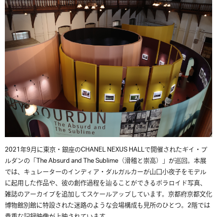
2021年9月に東京・銀座のCHANEL NEXUS HALLで開催されたギイ・ブ
ルダンの「The Absurd and The Sublime（滑稽と崇高）」が巡回。本展
では、キュレーターのインディア・ダルガルカーが山口小夜子をモデル
に起用した作品や、彼の創作過程を辿ることができるポラロイド写真、
雑誌のアーカイブを追加してスケールアップしています。京都府京都文化
博物館別館に特設された迷路のような会場構成も見所のひとつ。2階では
貴重な記録映像が上映されています。