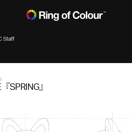
 Staff
0
E『SPRING』