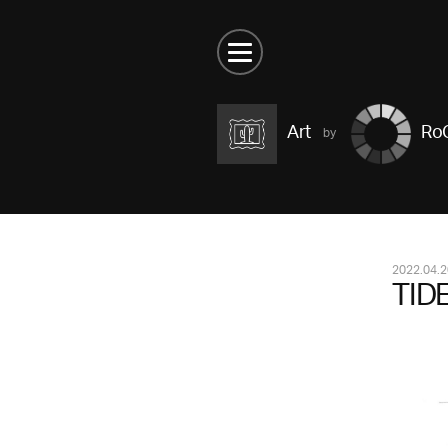
Art
RoC
2022.04.2
TID