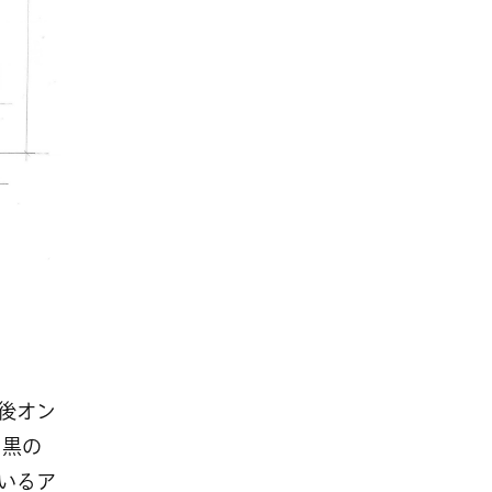
後オン
白黒の
いるア