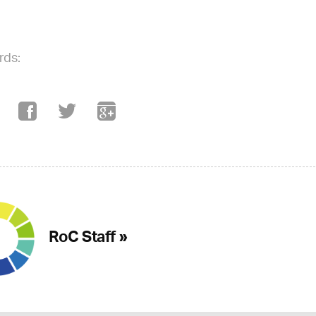
rds:
RoC Staff »