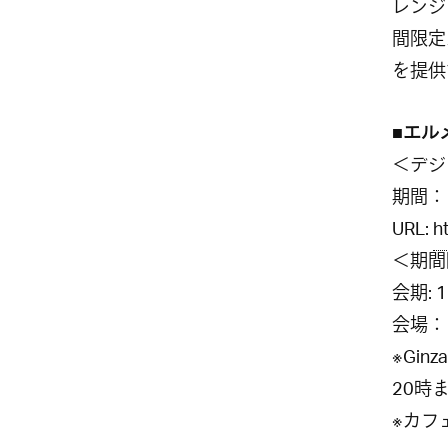
レンジ
間限定
を提供
■エル
＜デジ
期間：
URL:
h
＜期間
会期
: 
会場：
※
Ginza
20
時
※カフ