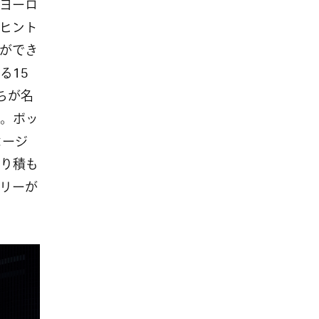
ヨーロ
ヒント
ができ
る
15
ちが名
。ボッ
セージ
り積も
リーが