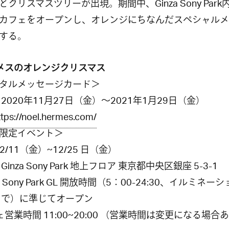
とクリスマスツリーが出現。期間中、
Ginza Sony Park
カフェをオープンし、オレンジにちなんだスペシャルメ
する。
メスのオレンジクリスマス
タルメッセージカード＞
2020
年
11
月
27
日（金）～
2021
年
1
月
29
日（金）
ttps://noel.hermes.com/
限定イベント＞
12/11
（金）
~12/25
日（金）
Ginza Sony Park
地上フロア
東京都中央区銀座
5-3-1
 Sony Park GL
開放時間（
5
：
00-24:30、イルミネー
まで
）に準じてオープン
ェ営業時間
11:00~20:00
（営業時間は変更になる場合あ