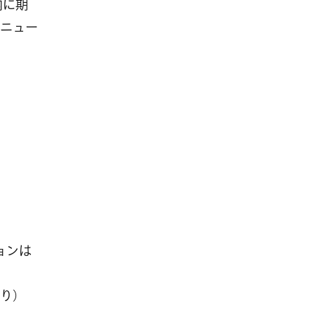
内に期
ニュー
ションは
り）