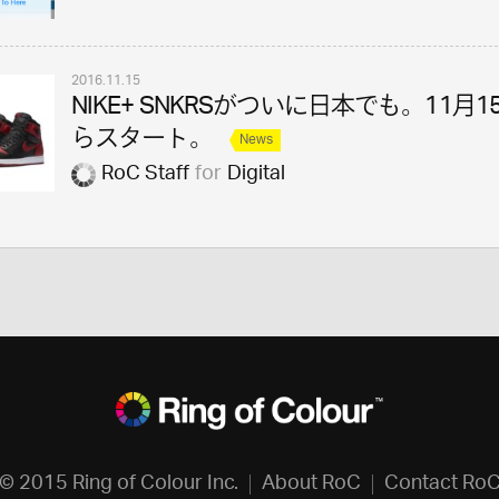
2016.11.15
NIKE+ SNKRSがついに日本でも。11月1
らスタート。
News
RoC Staff
for
Digital
© 2015 Ring of Colour Inc.
About RoC
Contact Ro