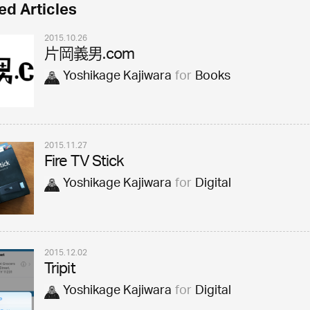
ed Articles
2015.10.26
片岡義男.com
Yoshikage Kajiwara
for
Books
2015.11.27
Fire TV Stick
Yoshikage Kajiwara
for
Digital
2015.12.02
Tripit
Yoshikage Kajiwara
for
Digital