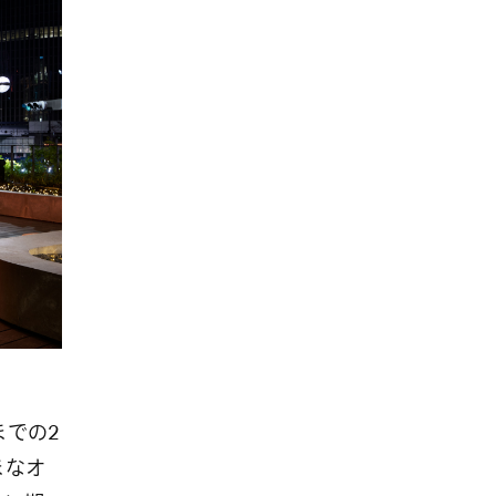
までの
2
まなオ