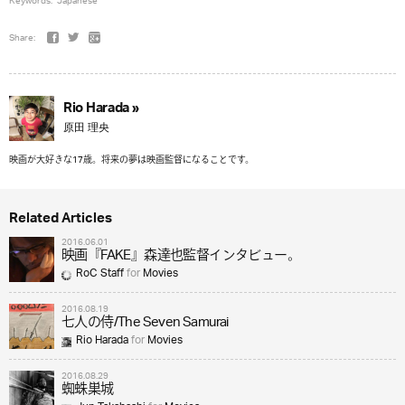
Keywords:
Japanese
Share:
Rio Harada »
原田 理央
映画が大好きな17歳。将来の夢は映画監督になることです。
Related Articles
2016.06.01
映画『FAKE』森達也監督インタビュー。
RoC Staff
for
Movies
2016.08.19
七人の侍/The Seven Samurai
Rio Harada
for
Movies
2016.08.29
蜘蛛巣城