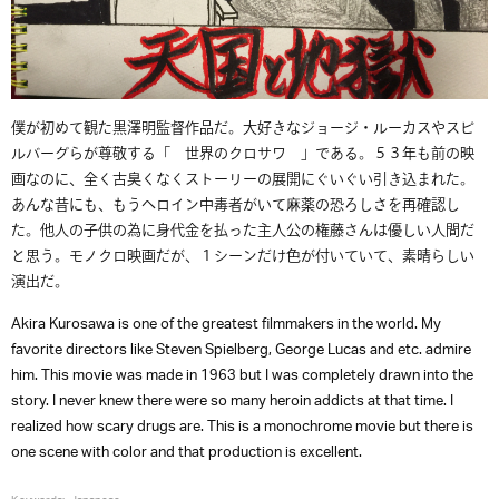
僕が初めて観た黒澤明監督作品だ。大好きなジョージ・ルーカスやスピ
ルバーグらが尊敬する「 世界のクロサワ 」である。５３年も前の映
画なのに、全く古臭くなくストーリーの展開にぐいぐい引き込まれた。
あんな昔にも、もうヘロイン中毒者がいて麻薬の恐ろしさを再確認し
た。他人の子供の為に身代金を払った主人公の権藤さんは優しい人間だ
と思う。モノクロ映画だが、１シーンだけ色が付いていて、素晴らしい
演出だ。
Akira Kurosawa is one of the greatest filmmakers in the world. My
favorite directors like Steven Spielberg, George Lucas and etc. admire
him. This movie was made in 1963 but I was completely drawn into the
story. I never knew there were so many heroin addicts at that time. I
realized how scary drugs are. This is a monochrome movie but there is
one scene with color and that production is excellent.