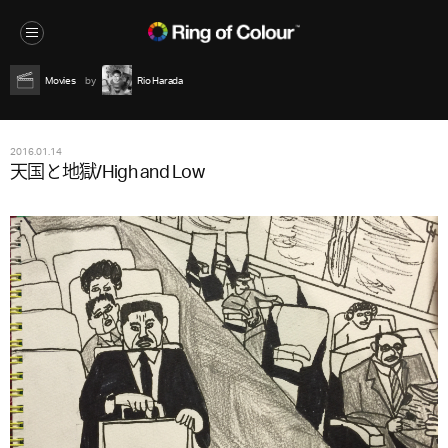
Movies
Rio Harada
2016.01.14
天国と地獄/High and Low