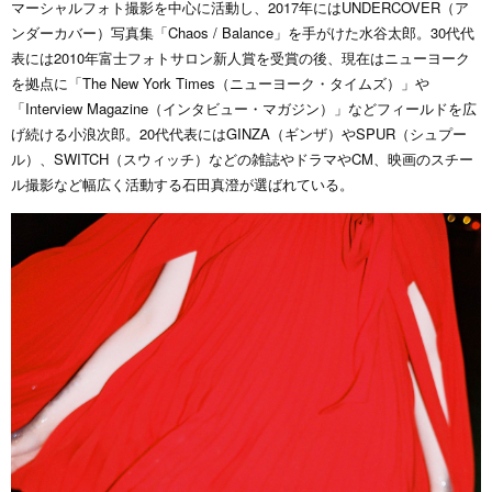
マーシャルフォト撮影を中心に活動し、
2017
年には
UNDERCOVER
（ア
ンダーカバー）写真集「
Chaos / Balance
」を手がけた水谷太郎。30代代
表には
2010
年富士フォトサロン新人賞を受賞の後、現在はニューヨーク
を拠点に「
The New York Times
（ニューヨーク・タイムズ）」や
「
Interview Magazine
（インタビュー・マガジン）」などフィールドを広
げ続ける小浪次郎。20代代表には
GINZA
（ギンザ）や
SPUR
（シュプー
ル）、
SWITCH
（スウィッチ）などの雑誌やドラマやCM、映画のスチー
ル撮影など幅広く活動する石田真澄が選ばれている。