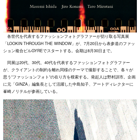
各世代を代表するファッションフォトグラファーが切り取る写真展
「
LOOKIN THROUGH THE WINDOW
」が、7月20日から表参道のファッ
ション複合ビル
GYRE
でスタートする。会期は8月30日まで。
同展は
20
代、
30
代、
40
代を代表するファッションフォトグラファー
が、クライアントの制約を離れ同様のテーマで撮影することで、各々が
思う”ファッションフォト”の在り方を模索する。発起人は野村訓市。企画
に元「GINZA」編集長として活躍した中島知子、アートディレクターに
峯崎ノリテルが参画している。