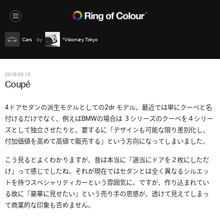
Cars
*Visionary Tokyo
2018.09.10
Coupé
4ドアセダンの派生モデルとしての2dr モデル。最近では単にクーペと名
付けるだけでなく、例えばBMWの場合は ３シリーズのクーペを４シリー
ズとして独立させたりと、要するに「デザインも可能な限り差別化し、
付加価値を高めて高値で販売する」という方向になってしまいました。
こう見るとよくわかりますが、昔は本当に「適当にドアを２枚にしただ
け」って感じでしたね。それが現在ではセダンとは全く異なるシルエッ
トを持つスペシャリティカーという雰囲気に。ですが、作り込まれてい
る故に「豪華に見せたい」という売り手の思惑が、透けて見えてしまっ
て商業的な印象も否めません。