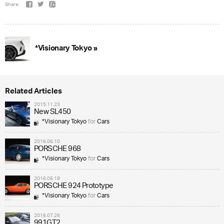
Share:
*Visionary Tokyo »
Related Articles
2015.11.23
New SL450
*Visionary Tokyo
for
Cars
2016.06.10
PORSCHE 968
*Visionary Tokyo
for
Cars
2016.06.18
PORSCHE 924 Prototype
*Visionary Tokyo
for
Cars
2016.07.26
991GT2