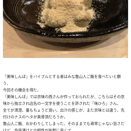
「美味しんぼ」をバイブルとする者はみな魯山人ご飯を食べたいと願
う。
今回その機会を得た。
「美味しんぼ」では京味の西さんが作っておられたが、こちらはその京
味から独立され店名の一文字を使うことを許された「味ひろ」さん。
全てが清澄。量もちょうど良い。出汁の感じが、また京味とは違う。先
付けのナスのヘタが真骨頂だろうか。
魯山人ご飯、おかわりしてしまった。そのままでも尋常じゃない旨さだ
けど、奈良漬けとの相性が抜群に良くて、、。