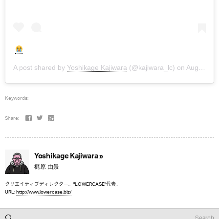
A post shared by
Yoshikage Kajiwara
(@kajiwara_lc) on
Aug 19, 2018 at 7:05am PDT
Keywords:
Share:
Yoshikage Kajiwara »
梶原 由景
クリエイティブディレクター。"LOWERCASE"代表。
URL:
http://www.lowercase.biz/