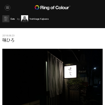
Eats
Yoshikage Kajiwara
2018.08.23
味ひろ