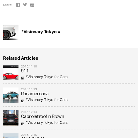
Share:
*Visionary Tokyo »
Related Articles
2015.11.10
911
*Visionary Tokyo
for
Cars
2015.11.13
Panamericana
*Visionary Tokyo
for
Cars
2015.12.14
Cabriolet roof in Brown
*Visionary Tokyo
for
Cars
2015.12.16