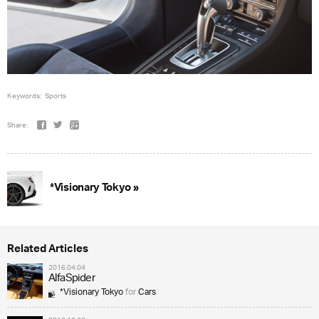
Keywords:
Sports
Share:
*Visionary Tokyo »
Related Articles
2016.04.04
AlfaSpider
*Visionary Tokyo
for
Cars