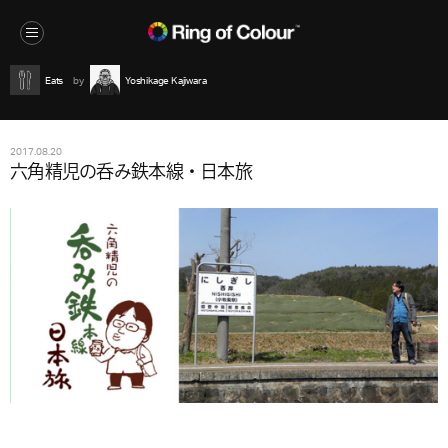
Eats
Yoshikage Kajiwara
2017.08.20
六角精児の呑み鉄本線・日本旅