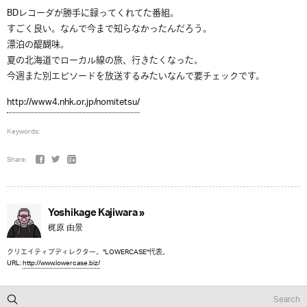
BDレコーダが勝手に録ってくれてた番組。
すごく良い。なんで今まで知らなかったんだろう。
漂泊の醍醐味。
夏の北海道でローカル線の旅、行きたくなった。
今週また別エピソードを放送するみたいなんで要チェックです。
http://www4.nhk.or.jp/nomitetsu/
Keywords:
Share:
Yoshikage Kajiwara »
梶原 由景
クリエイティブディレクター。"LOWERCASE"代表。
URL:
http://www.lowercase.biz/