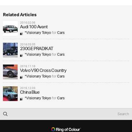
Related Articles
2016.02.06
Audi 100 Avant
*Visionary Tokyo
for
Cars
2016.03.05
230GE PRADIKAT
*Visionary Tokyo
for
Cars
2016.11.18
Volvo V90 Cross Country
*Visionary Tokyo
for
Cars
2016.12.03
China Blue
*Visionary Tokyo
for
Cars