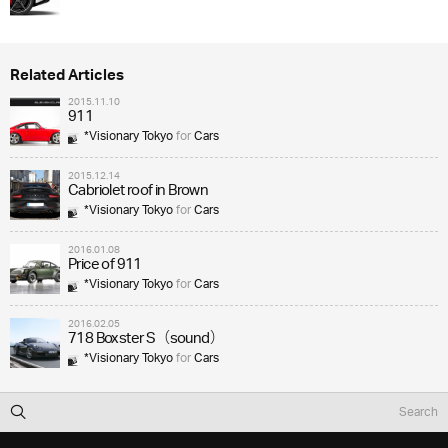
Related Articles
2015.11.10
911
*Visionary Tokyo
for
Cars
2015.12.14
Cabriolet roof in Brown
*Visionary Tokyo
for
Cars
2016.01.08
Price of 911
*Visionary Tokyo
for
Cars
2016.02.05
718 Boxster S（sound）
*Visionary Tokyo
for
Cars