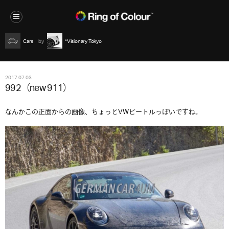
Cars
*Visionary Tokyo
2017.07.03
992（new 911）
なんかこの正面からの画像、ちょっとVWビートルっぽいですね。