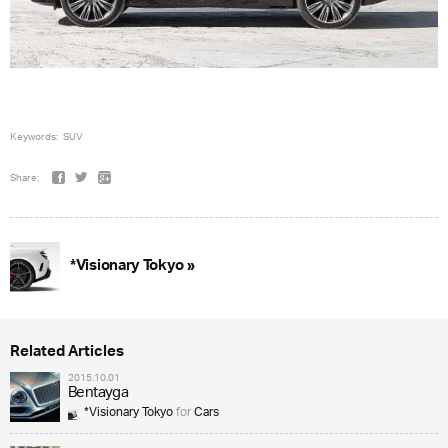
Keywords:
SUV
Share:
*Visionary Tokyo »
Related Articles
2015.10.01
Bentayga
*Visionary Tokyo
for
Cars