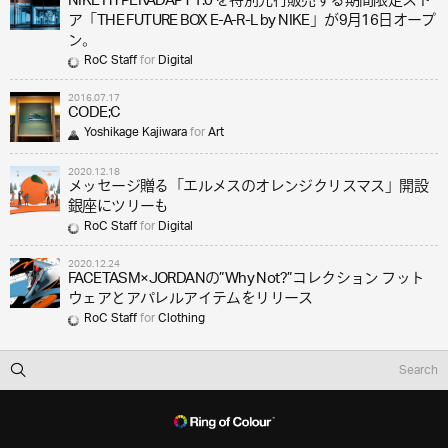
NIKE HYPERADAPT 1.0 を特別先行販売する期間限定スト
ア「THE FUTURE BOX E-A-R-L by NIKE」が9月16日オープ
ン。
RoC Staff
for
Digital
2016.07.17
CODE;C
Yoshikage Kajiwara
for
Art
2020.12.18
メッセージ贈る「エルメスのオレンジクリスマス」開設
銀座にツリーも
RoC Staff
for
Digital
2020.12.24
FACETASM×JORDANの”Why Not?”コレクション フット
ウェアとアパレルアイテムをリリース
RoC Staff
for
Clothing