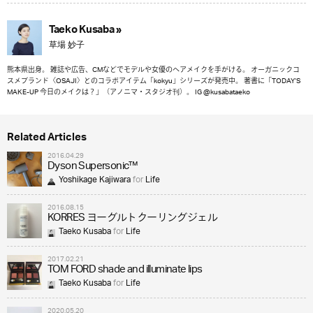
Taeko Kusaba »
草場 妙子
熊本県出身。 雑誌や広告、CMなどでモデルや女優のヘアメイクを手がける。 オーガニックコ
スメブランド〈OSAJI〉とのコラボアイテム「kokyu」シリーズが発売中。 著書に「TODAY’S
MAKE-UP 今日のメイクは？」（アノニマ・スタジオ刊）。 IG @kusabataeko
Related Articles
2016.04.29
Dyson Supersonic™
Yoshikage Kajiwara
for
Life
2016.08.15
KORRES ヨーグルトクーリングジェル
Taeko Kusaba
for
Life
2017.02.21
TOM FORD shade and illuminate lips
Taeko Kusaba
for
Life
2020.05.20