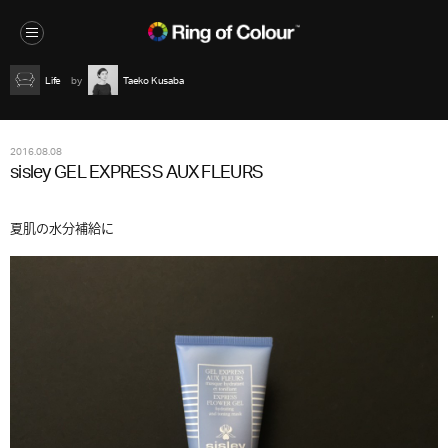
Life
Taeko Kusaba
2016.08.08
sisley GEL EXPRESS AUX FLEURS
夏肌の水分補給に