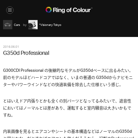
Cars
*Visionary Tokyo
2016.06.01
G350d Professional
G300CDI Professional の後継的なモデルがG350dベースに出るみたい。
前のモデルほどハードコアではなく、いまの普通の G350dからナビモニ
ターやパワーウインドなどの快適装備を除去した仕様という感じ。
とはいえドア内張りとかも全くの別パーツとなってるみたいで、遮音性
においてはノーマルとは差があり、運転すると室内騒音は大きいかもで
すね。
内装画像を見るとエアコンやシートの基本構造などはノーマルのG350d