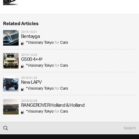
Related Articles
2015.10.01
Bentayga
*Visionary Tokyo
for
Cars
2015.12.02
G500 4×4²
*Visionary Tokyo
for
Cars
2016.01.22
New LAPV
*Visionary Tokyo
for
Cars
2016.02.29
RANGEROVER Holland & Holland
*Visionary Tokyo
for
Cars