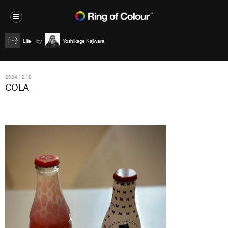
Life
Yoshikage Kajiwara
2024.12.18
COLA