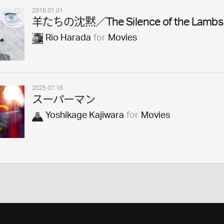
2018.01.01
羊たちの沈黙／The Silence of the Lambs
Rio Harada
for
Movies
2025.07.16
スーパーマン
Yoshikage Kajiwara
for
Movies