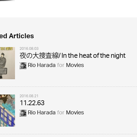
ed Articles
2016.08.03
夜の大捜査線/ In the heat of the night
Rio Harada
for
Movies
2016.08.21
11.22.63
Rio Harada
for
Movies