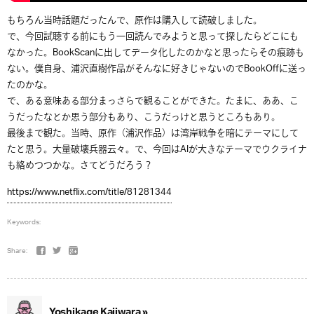
もちろん当時話題だったんで、原作は購入して読破しました。
で、今回試聴する前にもう一回読んでみようと思って探したらどこにも
なかった。BookScanに出してデータ化したのかなと思ったらその痕跡も
ない。僕自身、浦沢直樹作品がそんなに好きじゃないのでBookOffに送っ
たのかな。
で、ある意味ある部分まっさらで観ることができた。たまに、ああ、こ
うだったなとか思う部分もあり、こうだっけと思うところもあり。
最後まで観た。当時、原作（浦沢作品）は湾岸戦争を暗にテーマにして
たと思う。大量破壊兵器云々。で、今回はAIが大きなテーマでウクライナ
も絡めつつかな。さてどうだろう？
https://www.netflix.com/title/81281344
Keywords:
Share:
Yoshikage Kajiwara »