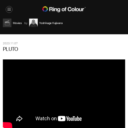
Movies
Yoshikage Kajiwara
2023.11.07
PLUTO