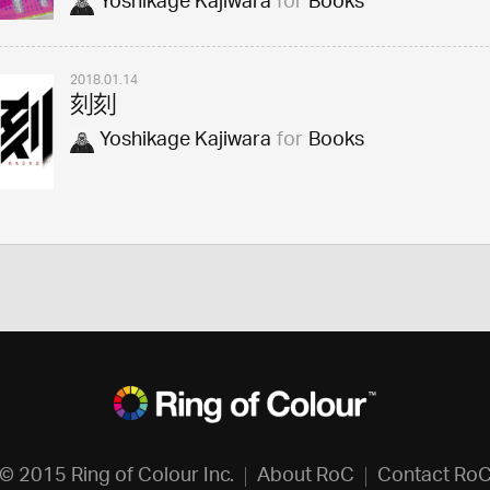
Yoshikage Kajiwara
for
Books
2018.01.14
刻刻
Yoshikage Kajiwara
for
Books
© 2015 Ring of Colour Inc.
About RoC
Contact Ro