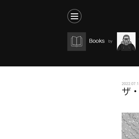
Books
2022.07.1
ザ