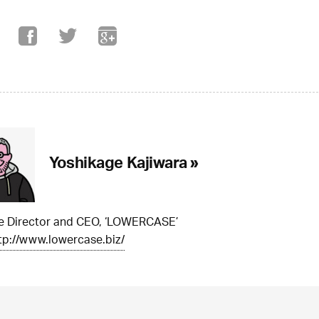
Yoshikage Kajiwara »
ve Director and CEO, ‘LOWERCASE’
tp://www.lowercase.biz/