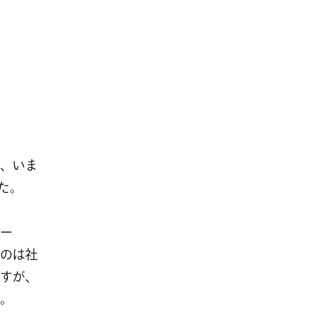
、いま
た。
ー
のは社
すが、
。