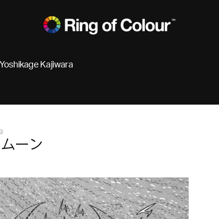
Yoshikage Kajiwara
3
・ムーン