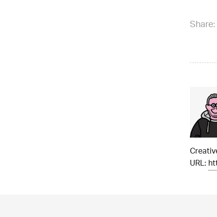
Share:
Creati
URL:
ht