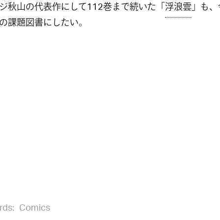
ジ秋山の代表作にして112巻まで続いた「
浮浪雲
」も、
の課題図書にしたい。
rds:
Comics