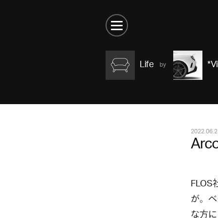
Life
*V
2022.06.2
Arco
FLOS社
が。ベ
な方に