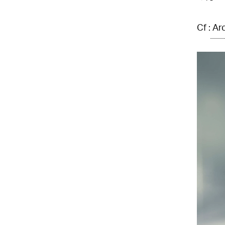
Cf :
Ar