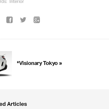
rds:
Interior
*Visionary Tokyo »
ed Articles