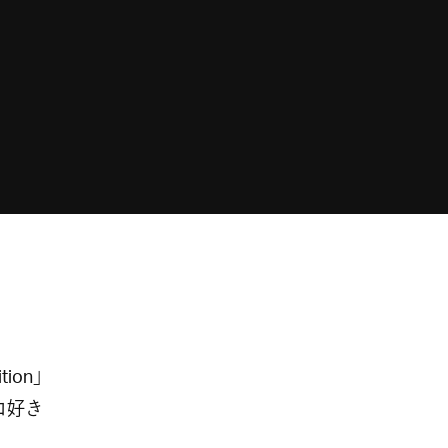
tion」
コ好き