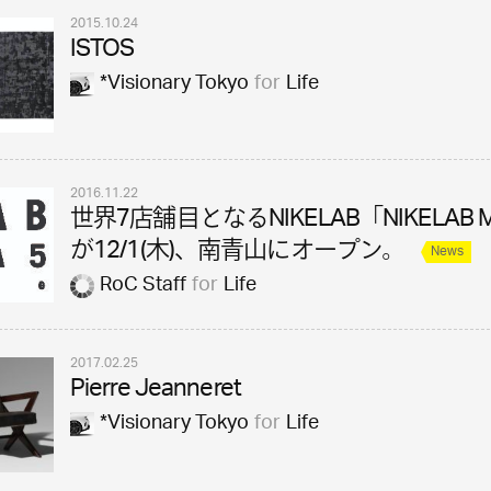
2015.10.24
ISTOS
*Visionary Tokyo
for
Life
2016.11.22
世界7店舗目となるNIKELAB「NIKELAB 
が12/1(木)、南青山にオープン。
News
RoC Staff
for
Life
2017.02.25
Pierre Jeanneret
*Visionary Tokyo
for
Life