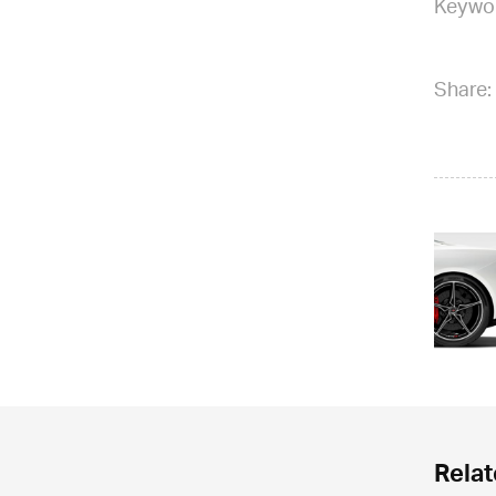
Keywo
Share:
Relat