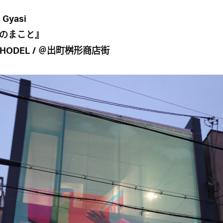
 Gyasi
のまこと』
HODEL / ＠出町桝形商店街