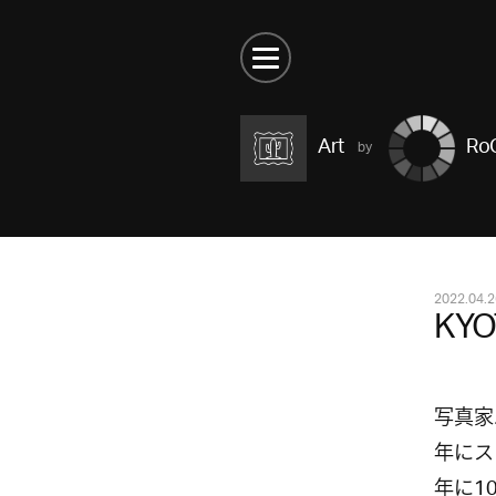
Art
RoC
2022.04.2
KYO
写真家
年にス
年に1