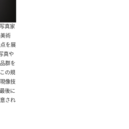
人写真家
真美術
0点を展
ート写真や
品群を
この規
現像技
最後に
意され