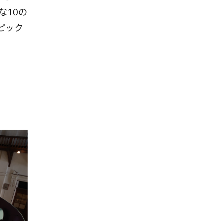
な10の
ピック