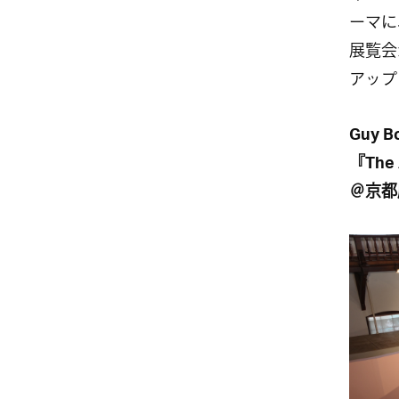
ーマに
展覧会
アップ
Guy B
『The 
＠京都