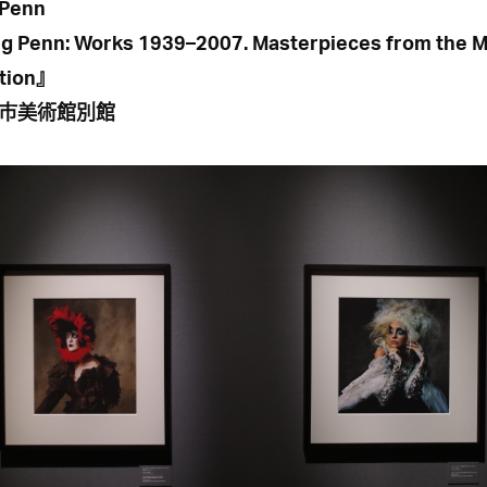
 Penn
ng Penn: Works 1939–2007. Masterpieces from the 
ction』
市美術館別館