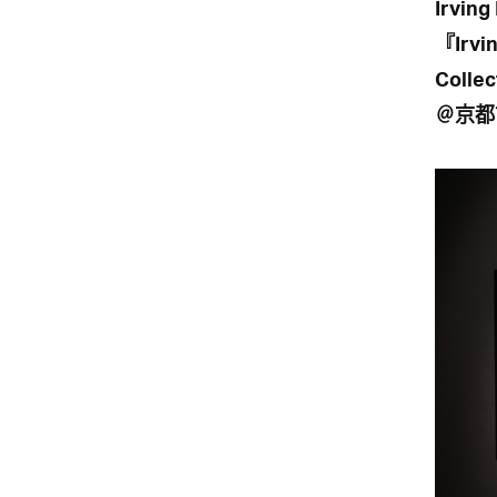
Irving
『Irvi
Colle
＠京都