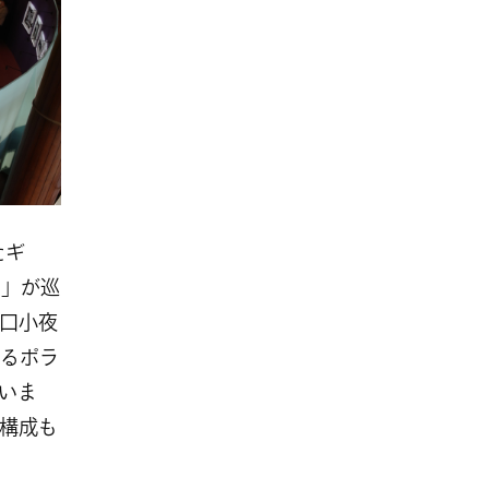
たギ
高）」が巡
口小夜
るポラ
いま
構成も