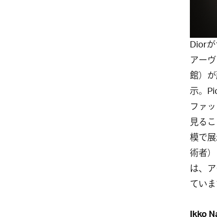
Dio
アーヴ
館）が
示。Pi
ファッ
見るこ
模で展
術者）
は、ア
ていま
Ikko N