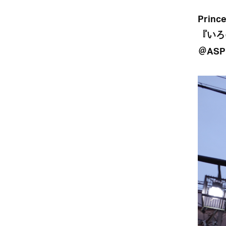
Prince
『いろ
＠ASP